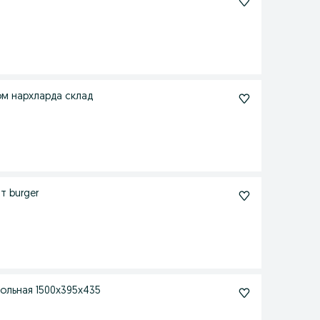
том нархларда склад
р аппарат burger
витрина-холодильник для кафе и фаст-фуда настольная 1500х395х435