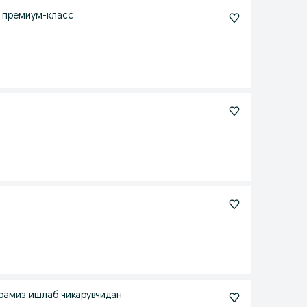
B 1000 и 1350 литровый Новый, премиум-класс
рамиз ишлаб чикарувчидан