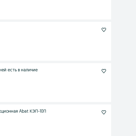
Шкаф шоковой заморозки 5 уровней и 10 ти уровней есть в наличие
tali конвекционная Abat КЭП-10П