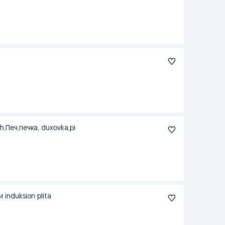
,Печ,печка, duxovka,pi
 induksion plita