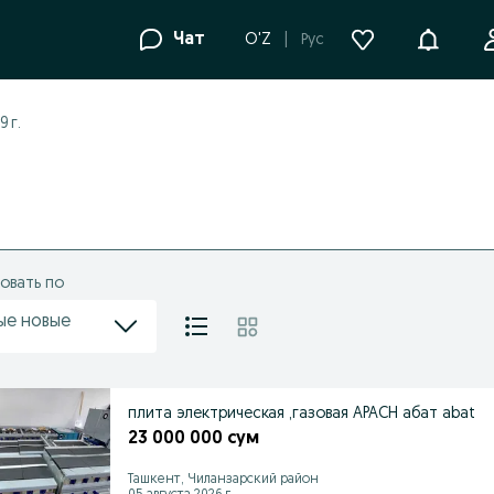
Уведомле
Чат
O'Z
Рус
 г.
овать по
ые новые
плита электрическая ,газовая APACH абат abat
23 000 000 сум
Ташкент, Чиланзарский район